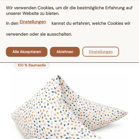
Skip
Wir verwenden Cookies, um dir die bestmögliche Erfahrung auf
to
unserer Website zu bieten.
content
Einstellungen
In den
kannst du erfahren, welche Cookies wir
‹ Zurück zur Übersicht
verwenden oder sie ausschalten.
Hirsespelz Kissen
Gamamoon Nackenkissen,
Halbmond
Alle Akzeptieren
Ablehnen
Einstellungen