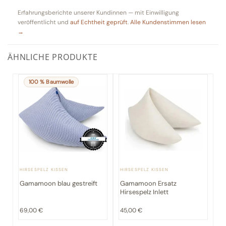
Erfahrungsberichte unserer Kundinnen — mit Einwilligung
veröffentlicht und
auf Echtheit geprüft
.
Alle Kundenstimmen lesen
→
ÄHNLICHE PRODUKTE
HIRSESPELZ KISSEN
HIRSESPELZ KISSEN
on
Gamamoon blau gestreift
Gamamoon Ersatz
i
Hirsespelz Inlett
69,00
€
45,00
€