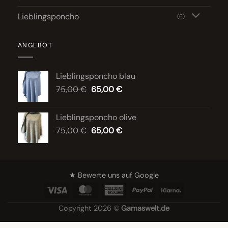
Lieblingsponcho
(6)
ANGEBOT
Lieblingsponcho blau
Ursprünglicher
Aktueller
75,00
€
65,00
€
Preis
Preis
war:
ist:
Lieblingsponcho olive
75,00 €
65,00 €.
Ursprünglicher
Aktueller
75,00
€
65,00
€
Preis
Preis
war:
ist:
75,00 €
65,00 €.
★ Bewerte uns auf Google
Visa
MasterCard
American
PayPal
Klarna
Express
Copyright 2026 ©
Gamaswelt.de